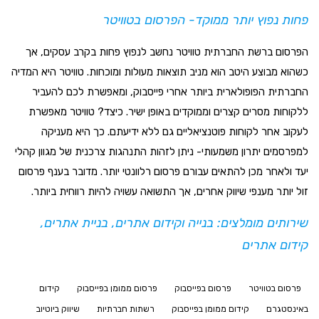
פחות נפוץ יותר ממוקד- הפרסום בטוויטר
הפרסום ברשת החברתית טוויטר נחשב לנפוץ פחות בקרב עסקים, אך
כשהוא מבוצע היטב הוא מניב תוצאות מעולות ומוכחות. טוויטר היא המדיה
החברתית הפופולארית ביותר אחרי פייסבוק, ומאפשרת לכם להעביר
ללקוחות מסרים קצרים וממוקדים באופן ישיר. כיצד? טוויטר מאפשרת
לעקוב אחר לקוחות פוטנציאליים גם ללא ידיעתם. כך היא מעניקה
למפרסמים יתרון משמעותי- ניתן לזהות התנהגות צרכנית של מגוון קהלי
יעד ולאחר מכן להתאים עבורם פרסום רלוונטי יותר. מדובר בענף פרסום
זול יותר מענפי שיווק אחרים, אך התשואה עשויה להיות רווחית ביותר.
שירותים מומלצים:
בנייה וקידום אתרים
,
בניית אתרים
,
קידום אתרים
פרסום בטוויטר
פרסום בפייסבוק
פרסום ממומן בפייסבוק
קידום
באינסטגרם
קידום ממומן בפייסבוק
רשתות חברתיות
שיווק ביוטיוב