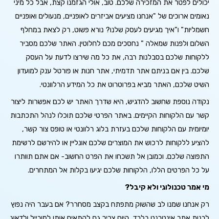
יכולים לפטר את המזכירה שלכם. טוב, אולי הגזמנו קצת, אבל כל מיני
נאומים ארוכים של "אנחנו מציעים אביזרים לאופניים, מנעולים ואופניים
חשמליות" ו"איך מגיעים לעסק שלנו? נורא פשוט, רק לצאת במחלף
השלום ולפנות שמאלה " נחסכים מכם לחלוטין. האתר שלכם מסביר
ללקוחות שלכם בסבלנות רבה, את כל מה שירצו לדעת על העסק
שלכם. בין אם בניתם אתר תדמיתי, אתר חנות או פורטל ענק למועדון
השיט שלכם, האתר מביא בפרוטרוט את כל המידע הרלוונטי.
נקודה נוספת שחשוב להדגיש, היא שדרך האתר יש לכם אפשרות ליצור
קשר עם הלקוחות הקיימים. באתר הפרטי שלכם תוכלו לנהל התכתבות
יומיומית עם הלקוחות שלכם בעזרת בלוג רלוונטי או טופס צור קשר,
להציע ללקוחות לרכוש את המוצרים שלכם אונליין או להירשם לרשימת
התפוצה שלכם. וכמובן אל תשכחו את הפרט החשוב- אם אתם תוותרו
על כל הפרטים הללו, הלקוחות שלכם יגיעו בקלות אל המתחרים.
מי אמר טכנולוגי ולא קיבל?
רק אנחנו שמנו לב שהשוק מתפתח בקצב מסחרר? אם בעבר היה נפוץ
לבנות אתר אינטרנט בלבד, היום צריך גם להתאים אותו למובייל ולדאוג